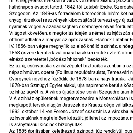
III. A negyvenes években a város vezetése állandó játszóh
hathónapos évadot tartott. 1842-tól Latabár Endre, Szerdahe
Szegeden. Az 1848-as forradalom kitörésének hírére két napp
anyagi érzékkel részvények kibocsájtását tervezi egy új szín
nyarának végén a szabadságharc eseményei olyan fordulatot 
Világost követően, a megtorlás idején a német színjátszás
otthont adhatna a magyar színjátszásnak. Elsőnek Latabár E
IV. 1856-ban végre megnyílik az első önálló színház, a nőeg
1858 őszére kerül a kívül óriási barakkra emlékeztető otro
elnéző szeretettel „bódészínháznak” becézték.
Ez az új, csúnyácska színházépület biztosítja azonban a sze
népszínművet, operát (Follinus repülőtársulata, Temesvári
Györgynek nevéhez fűződik, de 1878-ban a nagy tragika 
Já
1878-ban Színügyi Egylet alakul, újra napirendre kerül a kő
színház ügyét is. A város újjáépítése során Szegedre áram
V. A színház épületének megtervezésére a Monarchiában is
megkapott tervek alapján Jiraszek és Krausz cége vállalko
1883. október 14.-én Ferenc József császár is a városba láto
színvonalának megfelelően készült, jóllehet az impozáns, 
is aránytalanul kicsinek bizonyultak.
Az 1885 áprilisában keletkezett színpadi tűz rendkívüli pus