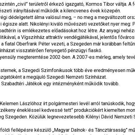
zintén „civil” területről érkező igazgató, Kormos Tibor váltja. A 
szeti irányításával működik a kilencvenes évek közepén.
égi dédelgetett álma valósul meg, – no meg a megváltozott orszá
égisze alatt. Nikolényi kiváló művészeti vezetőket nyer meg: Pá
badtérin is emlékezetes előadásokat hoz létre. Az anyagi nehéz
tikával, a Vígszínház attraktív vendégjátékával, jelentős főváro
a fiatal Oberfrank Péter vezeti, a Szegeden már korábban feltűn
zínházat visszatérően fenyegető pénzügyi fiaskó.
yensúly megteremtése 2002-ben. A 2007-es mérleg, amely tevéke
mesternek, a Szegedi Szimfonikusok több éve eredményesen műk
igazgatóként a megújuló Szegedi Nemzeti Színházat.
i Szabadtéri Játékok egy intézményként működik tovább.
Kelemen Lászlóhoz írt polgármesteri levél arról tanúskodik, hogy
érzékeny énekléssel kedvessé tett” produkciókért kiemelten mon
 meg Szegeden. Közülük legnevezetesebb Kilényi Dávid Nemzeti
földi fellépésre készülő „Magyar Dalnok- és Táncztársaság” műk