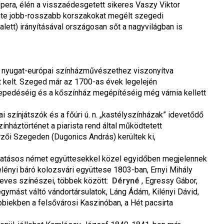
pera, élén a visszaédesgetett sikeres Vaszy Viktor 
einte jobb-rosszabb korszakokat megélt szegedi 
ett) irányításával országosan sőt a nagyvilágban is 
 a nyugat-európai színházművészethez viszonyítva 
kelt. Szeged már az 1700-as évek legelején 
elepedéséig és a kőszínház megépítéséig még várnia kellett 
színjátszók és a főúri ú. n. „kastélyszínházak” idevetődő 
nháztörténet a piarista rend által működtetett 
zői Szegeden (Dugonics András) kerültek ki, 
vatásos német együttesekkel közel egyidőben megjelennek 
ényi báró kolozsvári együttese 1803-ban, Ernyi Mihály 
neves színészei, többek között: 
Déryné
, Egressy Gábor, 
ymást váltó vándortársulatok, Láng Ádám, Kilényi Dávid, 
iekben a felsővárosi Kaszinóban, a Hét pacsirta 