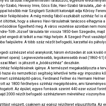
ely és társulat megteremtésén fáradozott, egyelőre eredményte
lyi-Szabó, Hevesy Imre, Gócs Ede, Havi-Szabó társulata, „dal- és
al később már Szigligeti Szökött katonáját adja Kőrösy Ferenc tá
kör felépítésére. A még mindig fából eszkábált színház fel is ép
öltöttek, hogy a sikeres Havi-társulatnak tanácsos elhagynia a 
 erősödése figyelhető meg. A város vezetése azonban nem mondo
ndre-Tóth József társulata tér vissza 1850-ben Szegedre, majd 
ylet engedi át telkét a mai Hági helyén. A Szeged-Pest vasútépí
mba faépületre. A több száz nézőt befogadó, karzattal és páholy
gedi színészet első aranykorát, három évtizeden át sok kiváló mű
 német opera). Legnevezetesebb, legsikeresebb évad (1860-61) k
szai Mari
 is játszott a „bódészínház” deszkáin.
színház felépítésének igénye. A természet megakadályozta a terv
ló hazai és nemzetközi segítség lehetővé tette egy impozáns kő
mert színházépítő-páros, Ferdinand Fellner és Hermann Helmer 
zott az 1800 férőhelyes színház megépítésére, ami tüneményes g
gatott. Az épület, egyes források szerint 440 ezer ezüst forintba 
majd 2000 nézőt befogadó színházterem méretéhez viszonyítva a
ztítást végzett, csaknem az egész nézőteret elpusztította. Az e