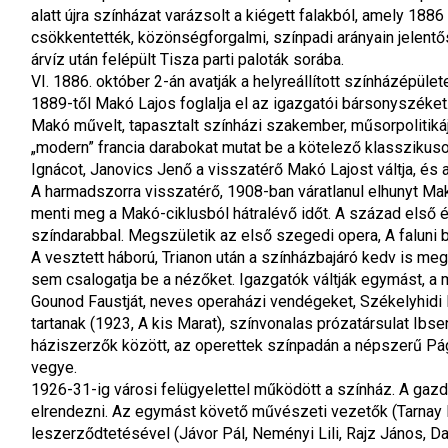
alatt újra színházat varázsolt a kiégett falakból, amely 188
csökkentették, közönségforgalmi, színpadi arányain jelentő
árvíz után felépült Tisza parti paloták sorába.
VI. 1886. október 2-án avatják a helyreállított színházépület
1889-től Makó Lajos foglalja el az igazgatói bársonyszéket
Makó művelt, tapasztalt színházi szakember, műsorpolitikájá
„modern” francia darabokat mutat be a kötelező klasszikus
Ignácot, Janovics Jenő a visszatérő Makó Lajost váltja, és
A harmadszorra visszatérő, 1908-ban váratlanul elhunyt Mak
menti meg a Makó-ciklusból hátralévő időt. A század első 
színdarabbal. Megszületik az első szegedi opera, A faluni 
A vesztett háború, Trianon után a színházbajáró kedv is me
sem csalogatja be a nézőket. Igazgatók váltják egymást, a m
Gounod Faustját, neves operaházi vendégeket, Székelyhidi 
tartanak (1923, A kis Marat), színvonalas prózatársulat Ibs
háziszerzők között, az operettek színpadán a népszerű Pág
vegye.
1926-31-ig városi felügyelettel működött a színház. A gazda
elrendezni. Az egymást követő művészeti vezetők (Tarnay Er
leszerződtetésével (Jávor Pál, Neményi Lili, Rajz János, D