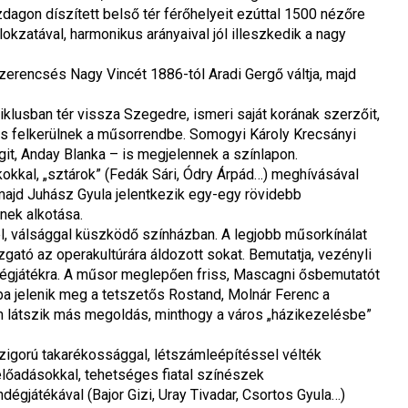
dagon díszített belső tér férőhelyeit ezúttal 1500 nézőre 
zatával, harmonikus arányaival jól illeszkedik a nagy 
lszerencsés Nagy Vincét 1886-tól Aradi Gergő váltja, majd 
klusban tér vissza Szegedre, ismeri saját korának szerzőit, 
is felkerülnek a műsorrendbe. Somogyi Károly Krecsányi 
git, Anday Blanka – is megjelennek a színlapon.
okkal, „sztárok” (Fedák Sári, Ódry Árpád…) meghívásával 
ajd Juhász Gyula jelentkezik egy-egy rövidebb 
nek alkotása.
l, válsággal küszködő színházban. A legjobb műsorkínálat 
gató az operakultúrára áldozott sokat. Bemutatja, vezényli 
dégjátékra. A műsor meglepően friss, Mascagni ősbemutatót 
ba jelenik meg a tetszetős Rostand, Molnár Ferenc a 
m látszik más megoldás, minthogy a város „házikezelésbe” 
szigorú takarékossággal, létszámleépítéssel vélték 
lőadásokkal, tehetséges fiatal színészek 
gjátékával (Bajor Gizi, Uray Tivadar, Csortos Gyula…) 