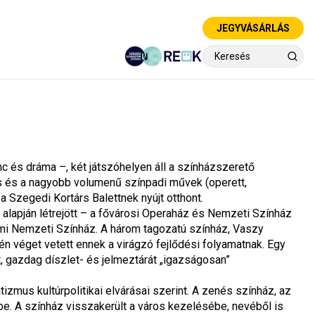
JEGYVÁSÁRLÁS
 és dráma –, két játszóhelyen áll a színházszerető 
 és a nagyobb volumenű színpadi művek (operett, 
a Szegedi Kortárs Balettnek nyújt otthont.
 alapján létrejött – a fővárosi Operaház és Nemzeti Színház 
ami Nemzeti Színház. A három tagozatú színház, Vaszy 
én véget vetett ennek a virágzó fejlődési folyamatnak. Egy 
, gazdag díszlet- és jelmeztárát „igazságosan” 
zmus kultúrpolitikai elvárásai szerint. A zenés színház, az 
be. A színház visszakerült a város kezelésébe, nevéből is 