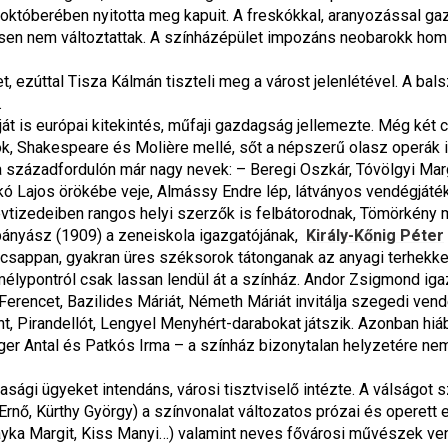
6 októberében nyitotta meg kapuit. A freskókkal, aranyozással gaz
sen nem változtattak. A színházépület impozáns neobarokk homlok
et, ezúttal Tisza Kálmán tiszteli meg a várost jelenlétével. A ba
.
t is európai kitekintés, műfaji gazdagság jellemezte. Még két ci
ok, Shakespeare és Molière mellé, sőt a népszerű olasz operák 
 a századfordulón már nagy nevek: – Beregi Oszkár, Tóvölgyi Mar
ó Lajos örökébe veje, Almássy Endre lép, látványos vendégjáték
évtizedeiben rangos helyi szerzők is felbátorodnak, Tömörkény m
bányász (1909) a zeneiskola igazgatójának, 
Király-Kőnig Péter
gcsappan, gyakran üres széksorok tátonganak az anyagi terhekke
élypontról csak lassan lendül át a színház. Andor Zsigmond igaz
Ferencet, Bazilides Máriát, Németh Máriát invitálja szegedi ven
ent, Pirandellót, Lengyel Menyhért-darabokat játszik. Azonban hiá
er Antal és Patkós Irma – a színház bizonytalan helyzetére ne
sági ügyeket intendáns, városi tisztviselő intézte. A válságot 
nő, Kürthy György) a színvonalat változatos prózai és operett e
ayka Margit, Kiss Manyi…) valamint neves fővárosi művészek vendé