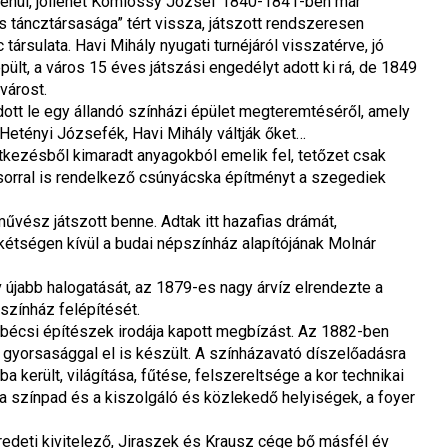
lenül, jóllehet Komlóssy József 1840-1841-ben már 
 táncztársasága” tért vissza, játszott rendszeresen 
rsulata. Havi Mihály nyugati turnéjáról visszatérve, jó 
ült, a város 15 éves játszási engedélyt adott ki rá, de 1849 
várost.
tt le egy állandó színházi épület megteremtéséről, amely 
Hetényi Józsefék, Havi Mihály váltják őket…
tkezésből kimaradt anyagokból emelik fel, tetőzet csak 
sorral is rendelkező csúnyácska építményt a szegediek 
vész játszott benne. Adtak itt hazafias drámát, 
étségen kívül a budai népszínház alapítójának Molnár 
 újabb halogatását, az 1879-es nagy árvíz elrendezte a 
színház felépítését.
bécsi építészek irodája kapott megbízást. Az 1882-ben 
yorsasággal el is készült. A színházavató díszelőadásra 
került, világítása, fűtése, felszereltsége a kor technikai 
 színpad és a kiszolgáló és közlekedő helyiségek, a foyer 
redeti kivitelező, Jiraszek és Krausz cége bő másfél év 