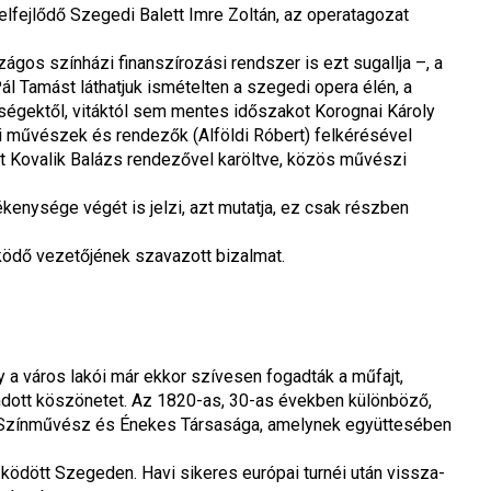
felfejlődő Szegedi Balett Imre Zoltán, az operatagozat 
gos színházi finanszírozási rendszer is ezt sugallja –, a 
l Tamást láthatjuk ismételten a szegedi opera élén, a 
ségektől, vitáktól sem mentes időszakot Korognai Károly 
si művészek és rendezők (Alföldi Róbert) felkérésével 
t Kovalik Balázs rendezővel karöltve, közös művészi 
nysége végét is jelzi, azt mutatja, ez csak részben 
ödő vezetőjének szavazott bizalmat.
 a város lakói már ekkor szívesen fogadták a műfajt, 
dott köszönetet. Az 1820-as, 30-as években különböző, 
 Színművész és Énekes Társasága, amelynek együttesében 
ödött Szegeden. Havi sikeres európai turnéi után vissza-