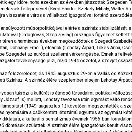
pítik egy időre, noha ezekben az években játszottak Szegeden Tan
ekesek fellépésével (Svéd Sándor, Székely Mihály, Walter Rózsi,
újra visszatér a város a vállalkozó igazgatóval történő szerződé
yensúlyozott műsorpolitikájával elérte a színház stabilizálását
tóival (Ördöglovas, Szép a világ) országos figyelmet keltett: 
téren a harmincas években megkezdődtek a Szegedi Szabadtéri
, Dohnányi Ernő…), előadók (Lehotay Árpád, Tőkés Anna, Csortos
 be Szegedet az európai szellemi vérkeringésbe. Ennek a felívelő
gatói tevékenysége jelzi, majd 1944 őszétől, a szovjet csapatok
z felszerelését, és 1945. augusztus 29-én a Vallás és Közoktat
ti Színház. A színház élére szeptember elsején Lehotay Árpádot 
san tükrözi a kultúrát is átmosó társadalmi, politikai változás
ndy József is) mellett, Lehotay távozása után egymást váltó rend
mosítást (1949. augusztus 1.) követően megszüntették a szegedi
nyítás nyomására a csökkentett létszámú együttes az egymást kété
diktatúra, a kulturális sematizmus éveinek 1956-ban forradalom v
 döntések születtek. A színház élére igazgatónak került vissza 
k kedvezett, de felfejlesztette a tánctagozatot is. A drámai ta