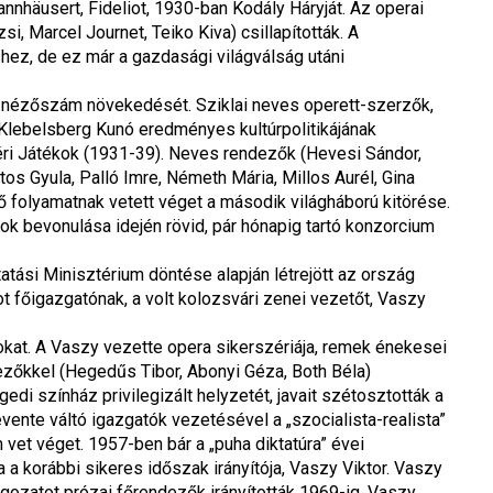
nhäusert, Fideliot, 1930-ban Kodály Háryját. Az operai 
 Marcel Journet, Teiko Kiva) csillapították. A 
shez, de ez már a gazdasági világválság utáni 
, a nézőszám növekedését. Sziklai neves operett-szerzők, 
Klebelsberg Kunó eredményes kultúrpolitikájának 
 Játékok (1931-39). Neves rendezők (Hevesi Sándor, 
 Gyula, Palló Imre, Németh Mária, Millos Aurél, Gina 
 folyamatnak vetett véget a második világháború kitörése. 
 bevonulása idején rövid, pár hónapig tartó konzorcium 
ási Minisztérium döntése alapján létrejött az ország 
főigazgatónak, a volt kolozsvári zenei vezetőt, Vaszy 
okat. A Vaszy vezette opera sikerszériája, remek énekesei 
ezőkkel (Hegedűs Tibor, Abonyi Géza, Both Béla) 
 színház privilegizált helyzetét, javait szétosztották a 
vente váltó igazgatók vezetésével a „szocialista-realista” 
et véget. 1957-ben bár a „puha diktatúra” évei 
a korábbi sikeres időszak irányítója, Vaszy Viktor. Vaszy 
gozatot prózai főrendezők irányították 1969-ig. Vaszy 