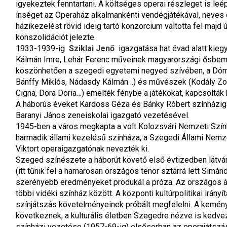
igyekeztek fenntartani. A költséges operai részleget is leé
ínséget az Operaház alkalmankénti vendégjátékával, neves én
házikezelést rövid ideig tartó konzorcium váltotta fel majd 
konszolidációt jelezte.
1933-1939-ig 
Sziklai Jenő
 igazgatása hat évad alatt kieg
Kálmán Imre, Lehár Ferenc műveinek magyarországi ősbemuta
köszönhetően a szegedi egyetemi negyed szívében, a Dóm 
Bánffy Miklós, Nádasdy Kálmán…) és művészek (Kodály Zoltán
Cigna, Dora Doria…) emelték fénybe a játékokat, kapcsolták
A háborús éveket Kardoss Géza és Bánky Róbert színházigaz
Baranyi János zeneiskolai igazgató vezetésével.
1945-ben a város megkapta a volt Kolozsvári Nemzeti Színhá
harmadik állami kezelésű színháza, a Szegedi Állami Nemze
Viktort operaigazgatónak nevezték ki.
Szeged színészete a háborút követő első évtizedben látványo
(itt tűnik fel a hamarosan országos tenor sztárrá lett Simá
szerényebb eredményeket produkál a próza. Az országos álla
többi vidéki színház között. A központi kultúrpolitikai irá
színjátszás követelményeinek próbált megfelelni. A kemény 
következnek, a kulturális életben Szegedre nézve is kedvező
színházi vezetése (1957-69-ig) elsősorban az operajátszásna