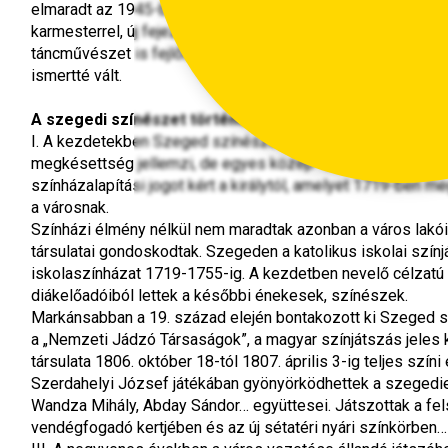
elmaradt az 1945-ben ráragasztott állami jelző. A Szegedi 
karmesterrel, új fejezetet nyit nem csupán a vidéki, de a h
táncművészet is fejlődésnek indult, Imre Zoltán (Szegedi Ba
ismertté vált.
A szegedi színészet története
I. A kezdetekben Szeged színészete az országos színházi fe
megkésettség jellemzi, de egyes közép- és kelet-európai 
színházalapítási jogot kért a királytól, amelyet 1719-ben m
a városnak.
Színházi élmény nélkül nem maradtak azonban a város lakói, 
társulatai gondoskodtak. Szegeden a katolikus iskolai színjá
iskolaszínházat 1719-1755-ig. A kezdetben nevelő célzatú d
diákelőadóiból lettek a későbbi énekesek, színészek.
Markánsabban a 19. század elején bontakozott ki Szeged s
a „Nemzeti Jádzó Társaságok”, a magyar színjátszás jeles k
társulata 1806. október 18-tól 1807. április 3-ig teljes szí
Szerdahelyi József játékában gyönyörködhettek a szegediek.
Wandza Mihály, Abday Sándor… együttesei. Játszottak a fel
vendégfogadó kertjében és az új sétatéri nyári színkörben…