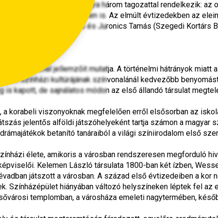
Nemzeti Színház 1957-től újra három tagozattal rendelkezik: az o
azai operajátszás történetében is. Az elmúlt évtizedekben az el
lett), majd Pataki András és Juronics Tamás (Szegedi Kortárs Bal
jlődési vonal jellemzőit mutatja. A történelmi hátrányok miatt
népek színházi kultúrájának színvonalánál kedvezőbb benyomást 
eg is kapott, de sajnálatos módon az első állandó társulat megt
a korabeli viszonyoknak megfelelően erről elsősorban az iskolai 
tszás jelentős alföldi játszóhelyeként tartja számon a magyar szí
rámajátékok betanító tanáraiból a világi színiirodalom első szer
zínházi élete, amikoris a városban rendszeresen megforduló hi
épviselői. Kelemen László társulata 1800-ban két ízben, Wessel
ni évadban játszott a városban. A század első évtizedeiben a kor 
 Színházépület hiányában változó helyszíneken léptek fel az eg
sővárosi templomban, a városháza emeleti nagytermében, később