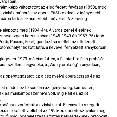
városban.
miképp változtatott az első fedett, favázas (1858), majd 
a színház műsorán az opera. Ettől kezdve az igényesebb 
rtoáron tartsanak ismertebb műveket. A zeneileg 
 alapozta meg (1934-44). A város zenei életének 
ve zeneigazgató korszakában (1945-1949 és 1957-75) több 
erdi, Puccini, Erkel) gondozása mellett az elfeledett 
óműhelyt” hozott létre, a nevével fémjelzett aranykorban 
gesen. 1979. március 24-én, a Falstaff felújító próbáján 
áns szellemi hagyatéka, a „Vaszy örökség” irányadóan, 
az operatagozatot; az olasz nyelvű operajátszás és az 
át elődeihez hasonlóan az igényesség, karmesteri, 
ék és munkamódszer híve volt, míg Pált és az őt 
.
dásra szorították a színházakat. E ténnyel a szegedi 
ülnie kellett. Jóllehet az 1995-ös operafesztiválon még 
tó ifjúsági operajátszása szintén példaértékűnek bizonyult, 