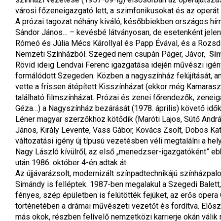
városi főzeneigazgató lett, a szimfonikusokat és az operát t
A prózai tagozat néhány kiváló, későbbiekben országos hírn
Sándor János… – kevésbé látványosan, de esetenként jelent
Rómeó és Júlia Mécs Károllyal és Papp Évával, és a Rozsda
Nemzeti Színházból. Szeged nem csupán Páger, Jávor, 
Si
Rövid ideig Lendvai Ferenc igazgatása idején művészi igén
formálódott Szegeden. Közben a nagyszínház felújítását, am
vette a frissen átépített Kisszínházat (ekkor még Kamarasz
található filmszínházat. Prózai és zenei főrendezők, zenei
Géza…) a Nagyszínház bezárását (1978. április) követő idő
Léner magyar szerzőkhöz kötődik (Maróti Lajos, Sütő András…)
János, Király Levente, Vass Gábor, Kovács Zsolt, Dobos Ka
változatási igény új típusú vezetésben véli megtalálni a he
Nagy László kívülről, az első „menedzser-igazgatóként” ebbe
után 1986. október 4-én adtak át.
Az újjávarázsolt, modernizált színpadtechnikájú színházpal
Simándy is felléptek. 1987-ben megalakul a Szegedi Balett, B
fényes, szép épületben is felütötték fejüket, az erős oper
történetében a drámai művészeti vezetőt és fordítva. Előszö
más okok, részben felívelő nemzetközi karrierje okán válik m