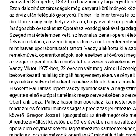
visszatért Szegedre, 1847-ben huszonnégy tagú együtteséve
Ezen dalszínész társaságok még sanyarú körülmények között
az árvíz után felépülő gyönyörű, Felner-Hellmer tervezte s
direktorok nagy súlyt helyeztek arra, hogy évente új operák
ínségesebb évadokat az Operaház vendégjátékával gazdagí
Szeged mai értelemben vett, színvonalas zenei-operai élet
felvirágoztatása, a szegedi opera hírnevének megteremtés
mint hatvan operabemutatót tartott. Vaszy alakította ki a sz
remekművek, operaritkaságok, sok esetben a fővárost megelő
a szegedi operát méltán minősítette a zenei szakvélemény
Vaszy Viktor 1975-ben, 72 évesen vált meg városi főzeneigaz
bekövetkezett haláláig dirigált hangversenyeken, vezényel
ugyanakkor súlyos teherként is nehezedik utódaira, a minden
Elsőként Pál Tamás lépett Vaszy nyomdokaiba. A nagyszínház
együttes első európai turnéinak megszervezésében szerzet
Oberfrank Géza, Pálhoz hasonlóan operaházi karmesterségét
rendezői és fordítói munkásságát a precizitás jellemezte. 
követő 
Gregor József
 igazgatását az értékmegőrzés mel
A rendszerváltást követően, a 90-es években a megváltozot
opera élén egymást követő tagozatvezető karmestereknek, 
mindig az „ország második operájának” minősült díjait, prod