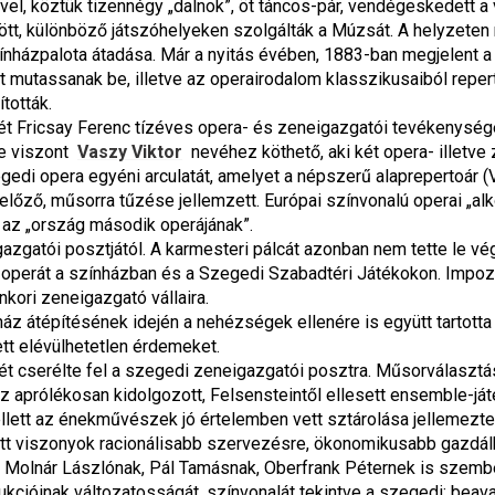
l, köztük tizennégy „dalnok”, öt táncos-pár, vendégeskedett a 
, különböző játszóhelyeken szolgálták a Múzsát. A helyzeten né
zínházpalota átadása. Már a nyitás évében, 1883-ban megjelent 
at mutassanak be, illetve az operairodalom klasszikusaiból repe
tották.
ét Fricsay Ferenc tízéves opera- és zeneigazgatói tevékenysége
e viszont 
Vaszy Viktor
 nevéhez köthető, aki két opera- illet
egedi opera egyéni arculatát, amelyet a népszerű alaprepertoár (V
ző, műsorra tűzése jellemzett. Európai színvonalú operai „alkot
 az „ország második operájának”.
gatói posztjától. A karmesteri pálcát azonban nem tette le végle
t operát a színházban és a Szegedi Szabadtéri Játékokon. Impoz
kori zeneigazgató vállaira.
 átépítésének idején a nehézségek ellenére is együtt tartotta 
t elévülhetetlen érdemeket.
 cserélte fel a szegedi zeneigazgatói posztra. Műsorválasztás
Az aprólékosan kidolgozott, Felsensteintől ellesett ensemble-ját
lett az énekművészek jó értelemben vett sztárolása jellemezte
t viszonyok racionálisabb szervezésre, ökonomikusabb gazdálko
Molnár Lászlónak, Pál Tamásnak, Oberfrank Péternek is szembes
ukcióinak változatosságát, színvonalát tekintve a szegedi; beava