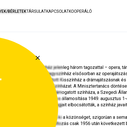
YEK/BÉRLETEK
TÁRSULAT
KAPCSOLAT
KOOPERÁLÓ
Szegedi Nemzeti Színház jelenleg három tagozattal – opera, tánc
lt 680 nézőt befogadó Nagyszínház elsősorban az operajátszás
i igénnyel 2005-ben felújított Kisszínház a drámajátszásnak és 
mosították a szegedi Városi Színházat. A Minisztertanács döntése
 magas állami szubvencióval támogatott színháza, a Szegedi Áll
 ki. A vidéki színházak országos államosítása 1949. augusztus 1-
tagozatát, az együttesek tagjait elbocsátották, a színház javait
mú prózai együttes szolgálta ki a közönséget, szigorúan a semati
ával egyidejűleg. Jelentős változás csak 1956 után következett 