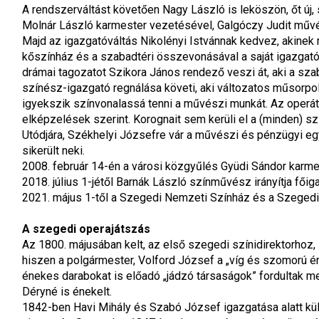
A rendszerváltást követően Nagy László is leköszön, őt új, s
Molnár László karmester vezetésével, Galgóczy Judit művé
Majd az igazgatóváltás Nikolényi Istvánnak kedvez, akinek r
kőszínház és a szabadtéri összevonásával a saját igazgatói 
drámai tagozatot Szikora János rendező veszi át, aki a sza
színész-igazgató regnálása követi, aki változatos műsorpoli
igyekszik színvonalassá tenni a művészi munkát. Az operát 
elképzelések szerint. Korognait sem kerüli el a (minden) s
Utódjára, Székhelyi Józsefre vár a művészi és pénzügyi eg
sikerült neki.
2008. február 14-én a városi közgyűlés Gyüdi Sándor kar
2018. július 1-jétől Barnák László színművész irányítja fő
2021. május 1-től a Szegedi Nemzeti Színház és a Szeged
A szegedi operajátszás
Az 1800. májusában kelt, az első szegedi színidirektorhoz, 
hiszen a polgármester, Volford József a „víg és szomorú 
énekes darabokat is előadó „jádzó társaságok” fordultak
Déryné is énekelt.
1842-ben Havi Mihály és Szabó József igazgatása alatt kül