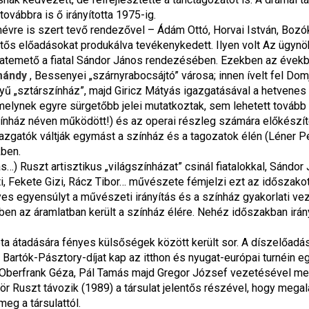
ovábbra is ő irányította 1975-ig.
évre is szert tevő rendezővel – Ádám Ottó, Horvai István, Bozók
ős előadásokat produkálva tevékenykedett. Ilyen volt Az ügynök
temető a fiatal Sándor János rendezésében. Ezekben az években
mándy
, Bessenyei „szárnyrabocsájtó” városa; innen ívelt fel Domj
yű „sztárszínház”, majd Giricz Mátyás igazgatásával a hetvenes
elynek egyre sürgetőbb jelei mutatkoztak, sem lehetett tovább h
ínház néven működött!) és az operai részleg számára előkészíte
gazgatók váltják egymást a színház és a tagozatok élén (Léner P
kben.
 Ruszt artisztikus „világszínházat” csinál fiatalokkal, Sándor J
ti, Fekete Gizi, Rácz Tibor… művészete fémjelzi ezt az időszako
lyes egyensúlyt a művészeti irányítás és a színház gyakorlati ve
n az áramlatban került a színház élére. Nehéz időszakban irányí
ota átadására fényes külsőségek között került sor. A díszelőadás
artók-Pásztory-díjat kap az itthon és nyugat-európai turnéin egy
a Oberfrank Géza, Pál Tamás majd Gregor József vezetésével meg
r Ruszt távozik (1989) a társulat jelentős részével, hogy megal
eg a társulattól.