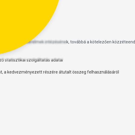
ére irányuló kérelmek intézésének, továbbá a kötelezően közzéteendő
 statisztikai szolgáltatás adatai
, a kedvezményezett részére átutalt összeg felhasználásáról