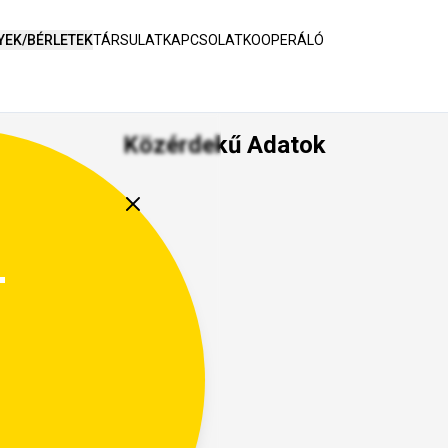
YEK/BÉRLETEK
TÁRSULAT
KAPCSOLAT
KOOPERÁLÓ
Közérdekű Adatok
tok