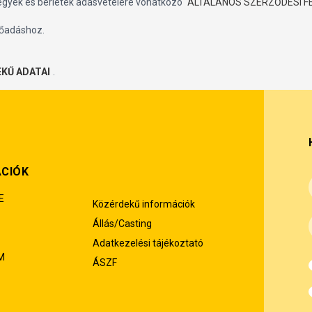
jegyek és bérletek adásvételére vonatkozó
ÁLTALÁNOS SZERZŐDÉSI F
őadáshoz.
KŰ ADATAI
.
ÁCIÓK
E
Közérdekű információk
Állás/Casting
Adatkezelési tájékoztató
M
ÁSZF