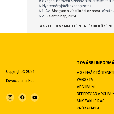
A Szegedi Nemzeti Színház által értékesített 
6. Nyereményjáték szabályzatok
6.1. Az
Ahogyan a víz tükrözi az arcot
című el
6.2.
Valentin nap, 2024
A SZEGEDI SZABADTÉRI JÁTÉKOK KÖZÉRDE
TOVÁBBI INFORM
Copyright © 2024
A SZÍNHÁZ TÖRTÉNET
WEBSÉTA
Kövessen minket!
ARCHÍVUM
REPERTOÁR ARCHÍVU
MŰSZAKI LEÍRÁS
PRÓBATÁBLA