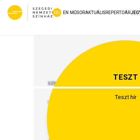
HU
EN
MŰSOR
AKTUÁLIS
REPERTOÁR
JEG
TESZT
SZEGEDI NEMZETI SZÍNHÁZ
Teszt hír
I./ Szervezeti, személyzeti adatok
Központi elérhetőségek
Felettes szerv
Vezetőség
II./ Tevékenységre, működésre vonatkozó ada
1. Alapító okiratok
Alapító okirat (hatályos)