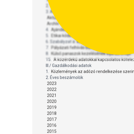
2.
Szervezeti és Működési Szabályzat
3. Adatkezelési tájékoztató
Aktuális
Archív
4.
Ajándékutalvány felhasználási szabályzat
5.
Etikai kódex és eljárásrend
6. Szabályzat a
közérdekű adatok
megismerés
7.
Pályázati felhívás büfé üzemeltetésére
8.
Külső panaszok kezelésének eljárásrendje
15.
A közérdekű adatokkal kapcsolatos kötelező
III./ Gazdálkodási adatok
1.
Közlemények az adózó rendelkezése szerint
2. Éves beszámolók
2023
2022
2021
2020
2019
2018
2017
2016
2015