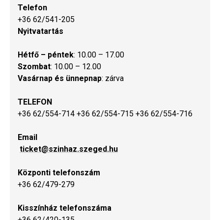
Telefon
+36 62/541-205
Nyitvatartás
Hétfő – péntek
: 10.00 – 17.00
Szombat
: 10.00 – 12.00
Vasárnap és ünnepnap
: zárva
TELEFON
+36 62/554-714 +36 62/554-715 +36 62/554-716
Email
ticket@szinhaz.szeged.hu
Központi telefonszám
+36 62/479-279
Kisszínház telefonszáma
+36 62/420-135