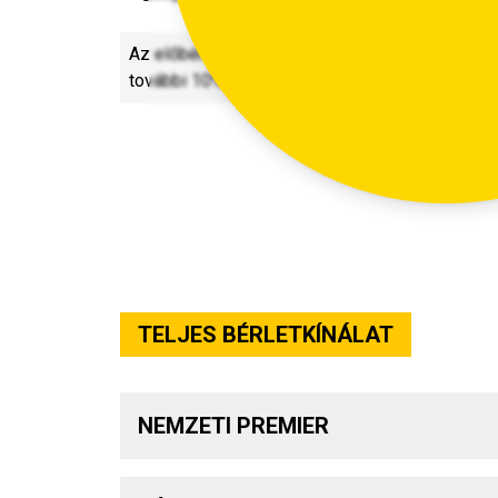
Az előbérletezési és a bérletezési időszakban
további 10% kedvezménnyel válthatnak bérletet 
TELJES BÉRLETKÍNÁLAT
NEMZETI PREMIER