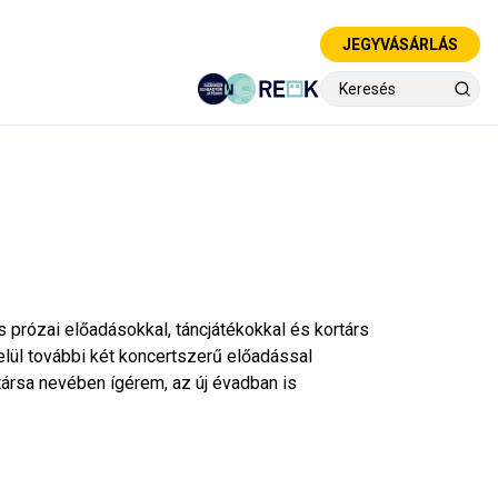
JEGYVÁSÁRLÁS
prózai előadásokkal, táncjátékokkal és kortárs
ül további két koncertszerű előadással
társa nevében ígérem, az új évadban is