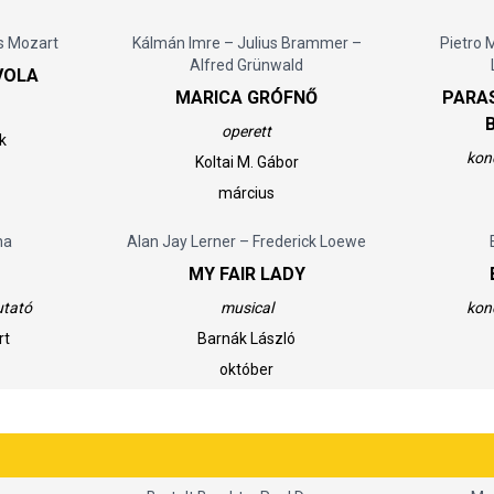
 Mozart
Kálmán Imre – Julius Brammer –
Pietro 
Alfred Grünwald
VOLA
MARICA GRÓFNŐ
PARA
operett
k
kon
Koltai M. Gábor
március
na
Alan Jay Lerner – Frederick Loewe
MY FAIR LADY
utató
musical
kon
rt
Barnák László
október