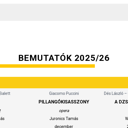
BEMUTATÓK 2025/26
Balett
Giacomo Puccini
Dés László – 
PILLANGÓKISASSZONY
A DZ
t
opera
más
Juronics Tamás
W
december