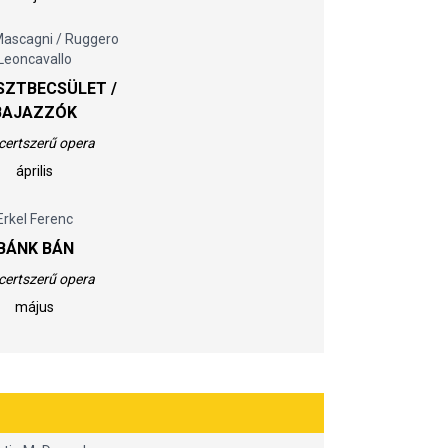
Mascagni / Ruggero
Leoncavallo
SZTBECSÜLET /
BAJAZZÓK
certszerű opera
április
Erkel Ferenc
BÁNK BÁN
certszerű opera
május