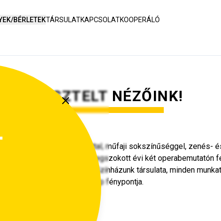
YEK/BÉRLETEK
TÁRSULAT
KAPCSOLAT
KOOPERÁLÓ
TISZTELT NÉZŐINK!
n is színes műsorkínálattal, műfaji sokszínűséggel, zenés- és 
 közönség számára a már megszokott évi két operabemutatón fel
a-nagyja kedvére válogathat. Színházunk társulata, minden munka
 Nemzeti Színház legyen a nap fénypontja.