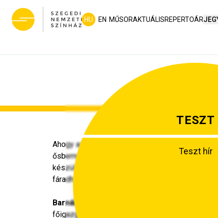
HU
EN
MŰSOR
AKTUÁLIS
REPERTOÁR
JEG
TESZT
Ahogy az elmúlt években, a 2024/25-ös évadunkba
Teszt hír
ősbemutatókkal várjuk Önöket. Az operakedvelő
készülünk, repertoárunkból pedig a család apraj
fáradhatatlanul dolgozunk azért, hogy a Szegedi
Barnák László
főigazgató