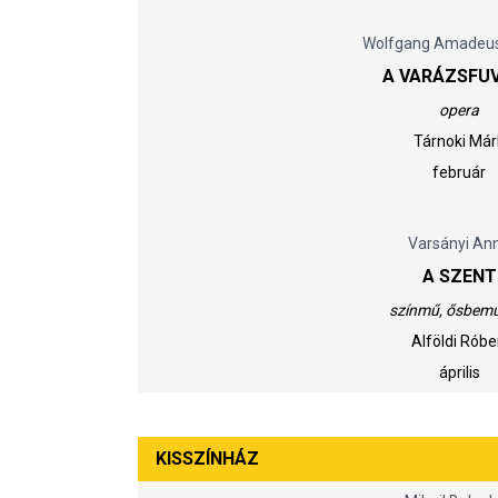
Wolfgang Amadeus
A VARÁZSFU
opera
Tárnoki Már
február
Varsányi An
A SZENT
színmű, ősbem
Alföldi Róbe
április
KISSZÍNHÁZ