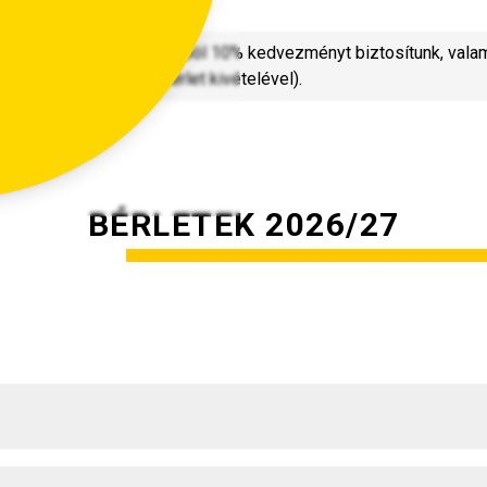
 minden kötött bérlet árából 10% kedvezményt biztosítunk, vala
(a Nemzeti Premier Bérlet kivételével).
BÉRLETEK 2026/27