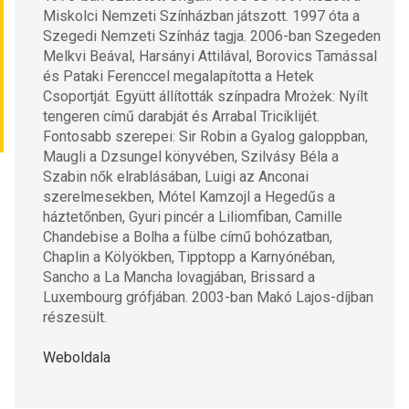
Miskolci Nemzeti Színházban játszott. 1997 óta a 
Szegedi Nemzeti Színház tagja. 2006-ban Szegeden 
Melkvi Beával, Harsányi Attilával, Borovics Tamással 
és Pataki Ferenccel megalapította a Hetek 
Csoportját. Együtt állították színpadra Mrożek: Nyílt 
tengeren című darabját és Arrabal Triciklijét. 
Fontosabb szerepei: Sir Robin a Gyalog galoppban, 
Maugli a Dzsungel könyvében, Szilvásy Béla a 
Szabin nők elrablásában, Luigi az Anconai 
szerelmesekben, Mótel Kamzojl a Hegedűs a 
háztetőnben, Gyuri pincér a Liliomfiban, Camille 
Chandebise a Bolha a fülbe című bohózatban, 
Chaplin a Kölyökben, Tipptopp a Karnyónéban, 
Sancho a La Mancha lovagjában, Brissard a 
Luxembourg grófjában. 2003-ban Makó Lajos-díjban 
részesült.
Weboldala