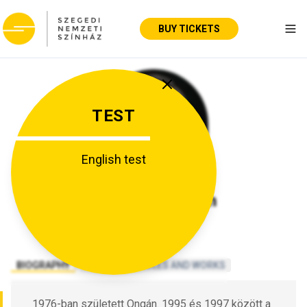
BUY TICKETS
Tog
TEST
English test
Gömöri Krisztián
BIOGRAPHY
/
AWARDS
/
ROLES AND WORKS
1976-ban született Ongán. 1995 és 1997 között a 