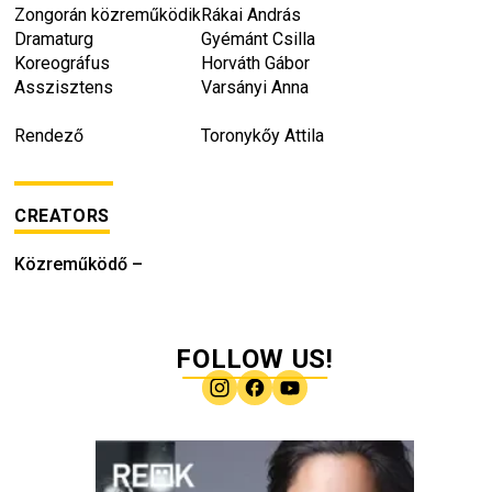
Zongorán közreműködik
Rákai András
Dramaturg
Gyémánt Csilla
Koreográfus
Horváth Gábor
Asszisztens
Varsányi Anna
Rendező
Toronykőy Attila
CREATORS
Közreműködő
–
FOLLOW US!