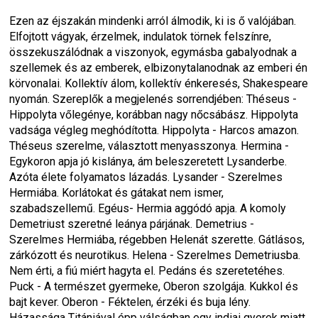
Ezen az éjszakán mindenki arról álmodik, ki is ő valójában. 
Elfojtott vágyak, érzelmek, indulatok törnek felszínre, 
összekuszálódnak a viszonyok, egymásba gabalyodnak a 
szellemek és az emberek, elbizonytalanodnak az emberi én 
körvonalai. Kollektív álom, kollektív énkeresés, Shakespeare 
nyomán. Szereplők a megjelenés sorrendjében: Théseus - 
Hippolyta vőlegénye, korábban nagy nőcsábász. Hippolyta 
vadsága végleg meghódította. Hippolyta - Harcos amazon. 
Théseus szerelme, választott menyasszonya. Hermina - 
Egykoron apja jó kislánya, ám beleszeretett Lysanderbe. 
Azóta élete folyamatos lázadás. Lysander - Szerelmes 
Hermiába. Korlátokat és gátakat nem ismer, 
szabadszellemű. Egéus- Hermia aggódó apja. A komoly 
Demetriust szeretné leánya párjának. Demetrius - 
Szerelmes Hermiába, régebben Helenát szerette. Gátlásos, 
zárkózott és neurotikus. Helena - Szerelmes Demetriusba. 
Nem érti, a fiú miért hagyta el. Pedáns és szeretetéhes. 
Puck - A természet gyermeke, Oberon szolgája. Kukkol és 
bajt kever. Oberon - Féktelen, érzéki és buja lény. 
Házassága Titániával épp válságban egy indiai gyerek miatt. 