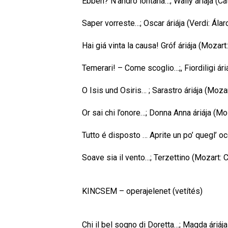
Ebben? N’andro lontana…; Wally áriája (Cat
Saper vorreste…; Oscar áriája (Verdi: Álar
Hai giá vinta la causa! Gróf áriája (Mozar
Temerari! – Come scoglio…;, Fiordiligi ári
O Isis und Osiris… ; Sarastro áriája (Moz
Or sai chi l’onore…; Donna Anna áriája (Mo
Tutto é disposto … Aprite un po’ quegl’ o
Soave sia il vento…; Terzettino (Mozart: C
KINCSEM – operajelenet (vetítés)
Chi il bel sogno di Doretta…; Magda áriáj