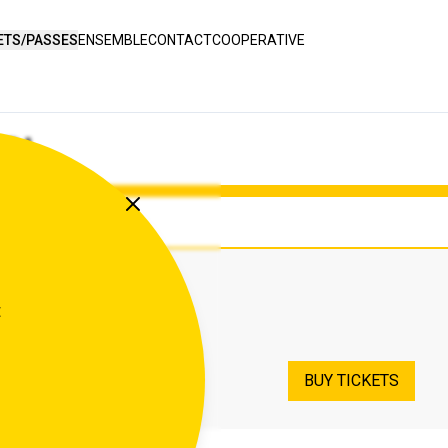
ETS/PASSES
ENSEMBLE
CONTACT
COOPERATIVE
D!
OUTDOOR
t
. OCTOBER 20.
BUY TICKETS