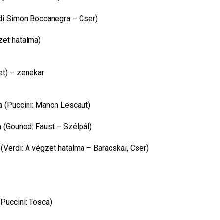
erdi Simon Boccanegra – Cser)
zet hatalma)
t) – zenekar
a (Puccini: Manon Lescaut)
ja (Gounod: Faust – Szélpál)
 (Verdi: A végzet hatalma – Baracskai, Cser)
(Puccini: Tosca)