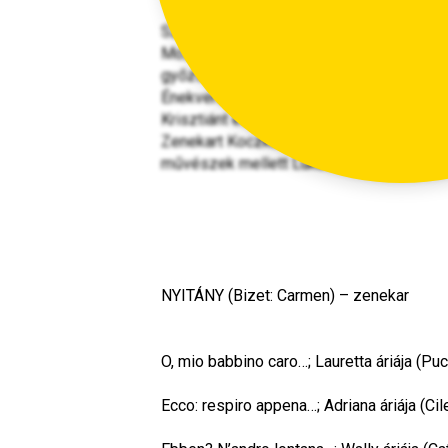
Szeged Város Önkormányzata és a Szeged
Mozarttal fűszerezett romantikus opera
győztes Baracskai Judit pályakezdő művés
Énekverseny egykori győztesét, a Magyar
Krisztiánt és színházunk, városunk opera
Zenekart Koczka Ferenc vezényli, a műsor
művészek mellett Lukácsházi Győző és 
NYITÁNY (Bizet: Carmen) – zenekar
O, mio babbino caro…; Lauretta áriája (Puc
Ecco: respiro appena…; Adriana áriája (Ci