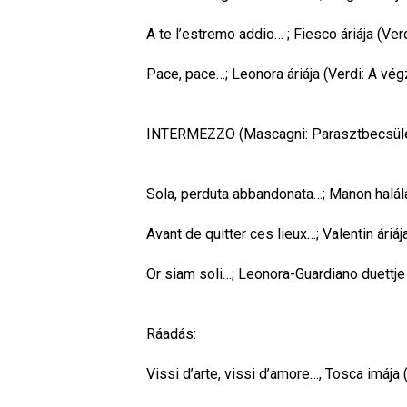
A te l’estremo addio… ; Fiesco áriája (V
Pace, pace…; Leonora áriája (Verdi: A vég
INTERMEZZO (Mascagni: Parasztbecsüle
Sola, perduta abbandonata…; Manon halál
Avant de quitter ces lieux…; Valentin áriá
Or siam soli…; Leonora-Guardiano duettje
Ráadás:
Vissi d’arte, vissi d’amore…, Tosca imája 