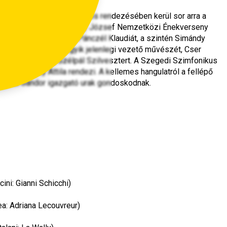
i Nemzeti Színház közös rendezésében kerül sor arra a 
estre, amelyen a Simándy József Nemzetközi Énekverseny 
z mellett hallhatjuk Pánczél Klaudiát, a szintén Simándy 
 Állami Operaház egyik jelenlegi vezető művészét, Cser 
énekes sztárját, Szélpál Szilvesztert. A Szegedi Szimfonikus 
t Toronykőy Attila rendezi. A kellemes hangulatról a fellépő 
Gyüdi Sándor igazgató urak gondoskodnak.
cini: Gianni Schicchi)
lea: Adriana Lecouvreur)