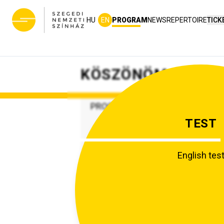
HU
EN
PROGRAM
NEWS
REPERTOIRE
TICK
KÖSZÖNÖM, SZEGE
PROGRAMCATEGORIES.SAJAT-
ELOADAS
TEST
SZNSZ
English tes
ÁRIAEST
PREMIERE
:
2017