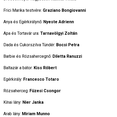
Frici Marika testvére: 
Graziano Bongiovanni
Anya és Egérkirálynő: 
Nyeste Adrienn
Apa és Tortavár ura: 
Tarnavölgyi Zoltán
Dada és Cukorszilva Tündér: 
Bocsi Petra
Barbie és Rózsahercegnő: 
Diletta Ranuzzi
Baltazár a bátor: 
Kiss Róbert
Egérkirály: 
Francesco Totaro
Rózsaherceg: 
Füzesi Csongor
Kínai lány: 
Nier Janka
Arab lány: 
Miriam Munno