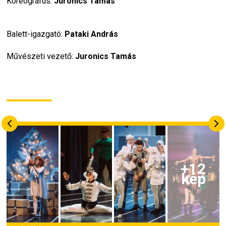
Koreográfus: 
Juronics Tamás
Balett-igazgató: 
Pataki András
Művészeti vezető: 
Juronics Tamás
+
12
kép