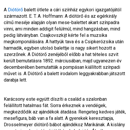
A 
Diótörő
 balett ötlete a cári színház egykori igazgatójától 
származott. E. T. A. Hoffmann: 
A diótörő és az egérkirály
című meséje alapján olyan mese-balettet akart színpadra 
vinni, ami minden addigit felülmúl, mind hangzásban, mind 
pedig látványban. Csajkovszkijt kérte fel a muzsika 
megkomponálására. 
A hattyúk tava
 és a 
Csipkerózsika
 után 
harmadik, egyben utolsó balettje is nagy sikert hozott a 
szerzőnek. A 
Diótörő 
zenéjéből előbb a hat tételes szvit 
került bemutatásra 1892. márciusában, majd ugyanezen év 
decemberében bemutatták a pompásan kiállított színpadi 
művet is. A 
Diótörő
 a balett irodalom leggyakrabban játszott 
darabja lett.
Karácsony este együtt díszíti a család a szalonban 
felállított hatalmas fát. Sorra érkeznek a vendégek, 
megkezdődik az ajándékok átadása. Rengeteg kedves játék, 
mesefigura, báb van a fa alatt. A gyerekek keresztapja, 
Drosselmeyer diótörő bábot ajándékoz Marikának. A kislány 