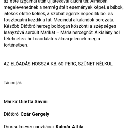
az este izgalmai után új játékával aludni tér. Álmában 
megelevenednek a nemrég átélt események képei, a bábok, 
játékok életre kelnek, a szobát egerek népesítik be, és 
fosztogatni kezdik a fát. Megindul a kalandok sorozata. 
Később Diótörő herceg boldogan köszönti a szépséges 
leányzóvá serdült Marikát – Mária hercegnőt. A kislány hol 
félelmetes, hol csodálatos álmai jelennek meg a 
történetben.
AZ ELŐADÁS HOSSZA KB. 60 PERC, SZÜNET NÉLKÜL.
Táncolják:
Marika: 
Diletta Savini
Diótörő: 
Czár Gergely
Drosselmeyer nagybácsi: 
Kalmár Attila