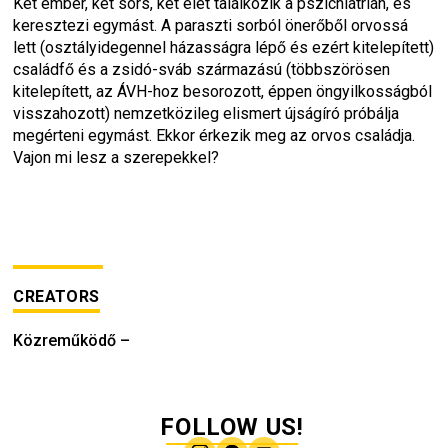
Két ember, két sors, két élet találkozik a pszichiátrián, és 
keresztezi egymást. A paraszti sorból önerőből orvossá 
lett (osztályidegennel házasságra lépő és ezért kitelepített) 
családfő és a zsidó-sváb származású (többszörösen 
kitelepített, az ÁVH-hoz besorozott, éppen öngyilkosságból 
visszahozott) nemzetközileg elismert újságíró próbálja 
megérteni egymást. Ekkor érkezik meg az orvos családja. 
Vajon mi lesz a szerepekkel?
CREATORS
Közreműködő
–
FOLLOW US!